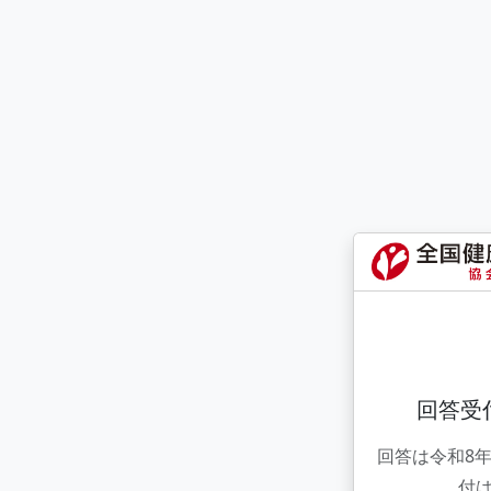
回答受
回答は令和8年
付